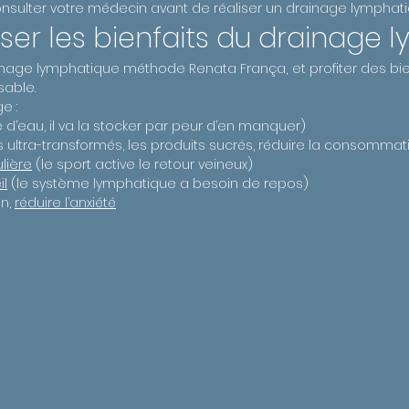
nsulter votre médecin avant de réaliser un drainage lymphatique
r les bienfaits du drainage l
ainage lymphatique méthode Renata França, et profiter des bien
sable.
e :
 d’eau, il va la stocker par peur d’en manquer)
ts ultra-transformés, les produits sucrés, réduire la consommat
lière
(le sport active le retour veineux)
il
(le système lymphatique a besoin de repos)
en,
réduire l’anxiété