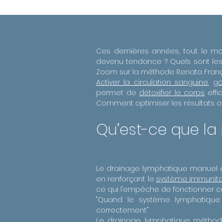
Ces dernières années, tout le m
devenu tendance ? Quels sont les 
Zoom sur la méthode Renata França
Activer la circulation sanguine
,
go
permet de
détoxifier le corps
effi
Comment optimiser les résultats o
Qu’est-ce que l
Le drainage lymphatique manuel est
en renforçant le
système immunita
ce qui l’empêche de fonctionner c
"Quand le système lymphatique e
correctement."
Le drainage lymphatique méthode 