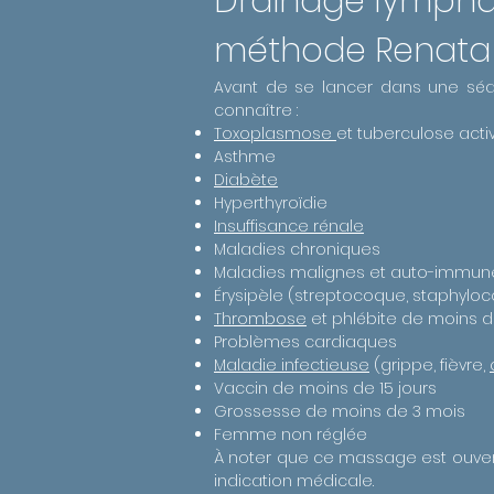
Drainage lymphati
méthode Renata 
Avant de se lancer dans une séa
connaître :
Toxoplasmose
et tuberculose acti
Asthme
Diabète
Hyperthyroïdie
Insuffisance rénale
Maladies chroniques
Maladies malignes et auto-immunes 
Érysipèle (streptocoque, staphyloc
Thrombose
et phlébite de moins d
Problèmes cardiaques
Maladie infectieuse
(grippe, fièvre,
Vaccin de moins de 15 jours
Grossesse de moins de 3 mois
Femme non réglée
À noter que ce massage est ouve
indication médicale.