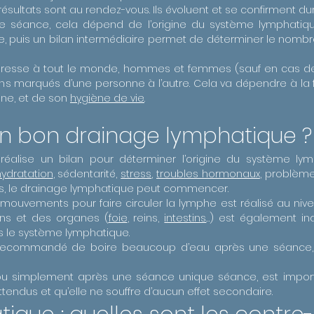
 résultats sont au rendez-vous. Ils évoluent et se confirment dur
e séance, cela dépend de l’origine du système lymphatique
e, puis un bilan intermédiaire permet de déterminer le nom
dresse à tout le monde, hommes et femmes (sauf en cas de 
ins marqués d’une personne à l’autre. Cela va dépendre à la
ne, et de son
hygiène de vie
.
n bon drainage lymphatique ?
réalise un bilan pour déterminer l’origine du système ly
ydratation
, sédentarité,
stress
,
troubles hormonaux
, problèmes
s, le drainage lymphatique peut commencer.
s mouvements pour faire circuler la lymphe est réalisé au ni
ons et des organes (
foie
, reins,
intestins
…) est également i
s le système lymphatique.
t recommandé de boire beaucoup d’eau après une séance, afi
e ou simplement après une séance unique séance, est import
ttendus et qu’elle ne souffre d’aucun effet secondaire.