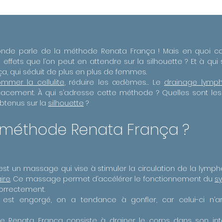
onde parle de la méthode Renata França ! Mais en quoi c
effets que l’on peut en attendre sur la silhouette ? Et à q
, qui séduit de plus en plus de femmes.
mmer la cellulite
, réduire les œdèmes… Le
drainage lymp
cacement. À qui s’adresse cette méthode ? Quelles sont les 
btenus sur la
silhouette
?
a méthode Renata França ?
 un massage qui vise à stimuler la circulation de la lymphe 
ire
. Ce massage permet d’accélérer le fonctionnement du
s
orrectement.
st engorgé, on a tendance à gonfler, car celui-ci n’arr
Renata França consiste à drainer le corps dans son intégr