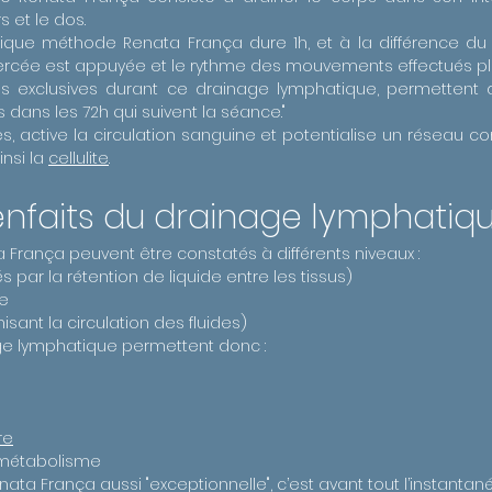
 et le dos.
que méthode Renata França dure 1h, et à la différence du 
exercée est appuyée et le rythme des mouvements effectués pl
exclusives durant ce drainage lymphatique, permettent d
 dans les 72h qui suivent la séance."
, active la circulation sanguine et potentialise un réseau c
insi la
cellulite
.
enfaits du drainage lymphatiqu
 França peuvent être constatés à différents niveaux :
r la rétention de liquide entre les tissus)
ne
isant la circulation des fluides)
ge lymphatique permettent donc :
re
 métabolisme
ata França aussi "exceptionnelle", c’est avant tout l’instantanéi