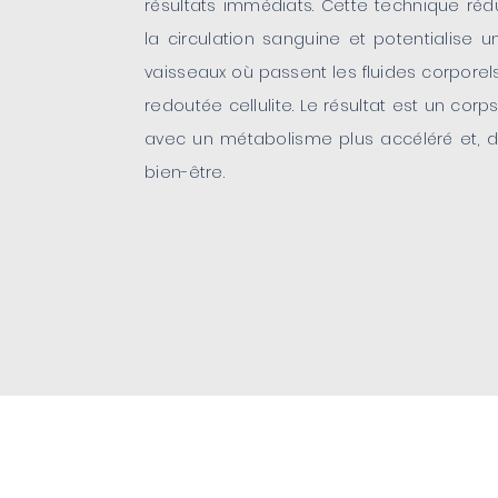
résultats immédiats. Cette technique réd
la circulation sanguine et potentialise
vaisseaux où passent les fluides corporels,
redoutée cellulite. Le résultat est un cor
avec un métabolisme plus accéléré et, 
bien-être.
POUR QUI & COMMENT