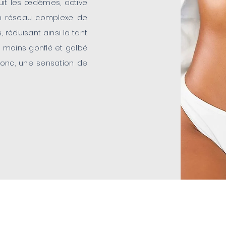
uit les œdèmes, active
 un réseau complexe de
 réduisant ainsi la tant
ps moins gonflé et galbé
donc, une sensation de
?