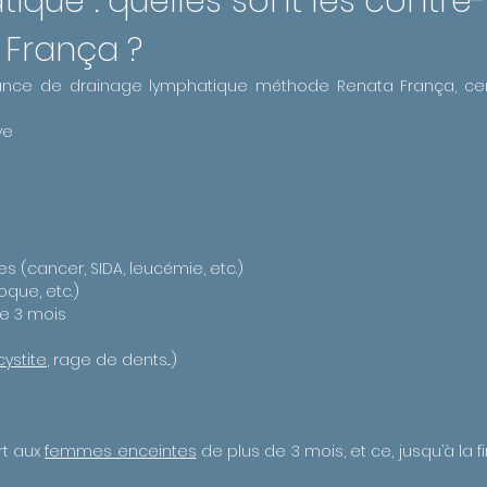
que : quelles sont les contre-
França ?
nce de drainage lymphatique méthode Renata França, cert
ve
(cancer, SIDA, leucémie, etc.)
oque, etc.)
e 3 mois
cystite
, rage de dents...)
rt aux
femmes enceintes
de plus de 3 mois, et ce, jusqu’à la f