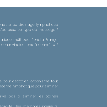
onsiste ce drainage lymphatique
ui s’adresse ce type de massage ?
hatique
méthode Renata França,
contre-indications à connaître ?
pour détoxifier l'organisme, tout
ystème lymphatique
pour éliminer
ive pas à éliminer les toxines
alité : les membres inférieurs,